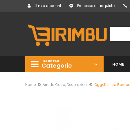
Il mio account
Processo di acquisto
FILTRA PER
Categorie
HOME
Home
Arredo Casa, Decorazioni
Oggettistica Bombo