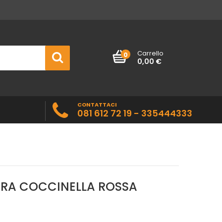
Carrello
0
0,00 €
CONTATTACI
081 612 72 19 - 335444333
RA COCCINELLA ROSSA