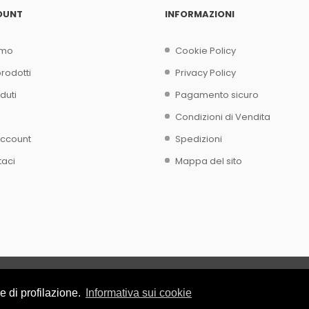
OUNT
INFORMAZIONI
amo
Cookie Policy
rodotti
Privacy Policy
duti
Pagamento sicuro
Condizioni di Vendita
account
Spedizioni
taci
Mappa del sito
e di profilazione.
Informativa sui cookie